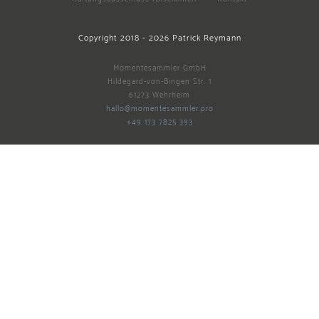
Copyright 2018 -
2026
Patrick Reymann
Momentesammler GmbH
Hildegard-von-Bingen Str. 1
61273 Wehrheim
hallo@momentesammler.pro
+49 173 7825 393