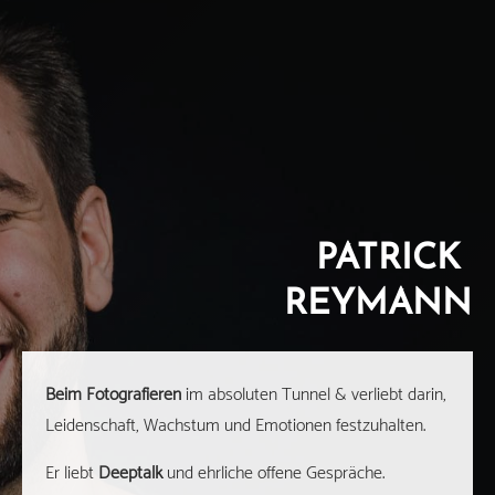
PATRICK
REYMANN
Beim Fotografieren
im absoluten Tunnel & verliebt darin,
Leidenschaft, Wachstum und Emotionen festzuhalten.
Er liebt
Deeptalk
und ehrliche offene Gespräche.