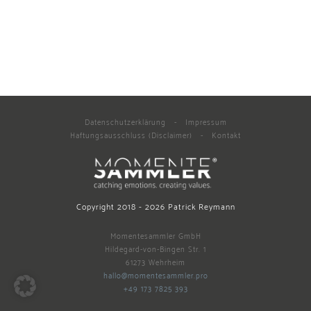
Datenschutzerklärung
-
Impressum
Haftungsausschluss (Disclaimer)
-
Kontakt
Copyright 2018 -
2026
Patrick Reymann
Momentesammler GmbH
Hildegard-von-Bingen Str. 1
61273 Wehrheim
hallo@momentesammler.pro
+49 173 7825 393