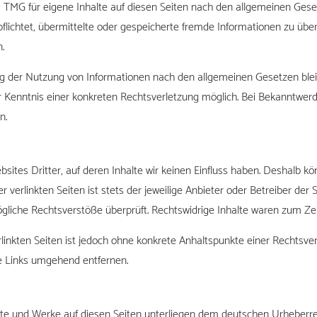
1 TMG für eigene Inhalte auf diesen Seiten nach den allgemeinen Gese
erpflichtet, übermittelte oder gespeicherte fremde Informationen zu 
.
ng der Nutzung von Informationen nach den allgemeinen Gesetzen bleib
er Kenntnis einer konkreten Rechtsverletzung möglich. Bei Bekanntw
n.
ites Dritter, auf deren Inhalte wir keinen Einfluss haben. Deshalb kö
verlinkten Seiten ist stets der jeweilige Anbieter oder Betreiber der S
liche Rechtsverstöße überprüft. Rechtswidrige Inhalte waren zum Zei
erlinkten Seiten ist jedoch ohne konkrete Anhaltspunkte einer Rechtsv
e Links umgehend entfernen.
alte und Werke auf diesen Seiten unterliegen dem deutschen Urheberrec